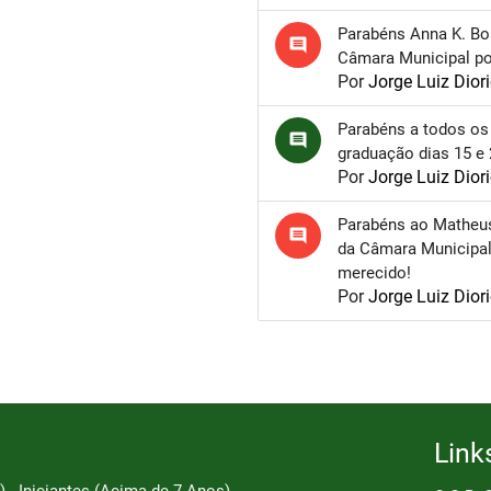
Parabéns Anna K. Bo
comment
Câmara Municipal por
Por
Jorge Luiz Dior
Parabéns a todos os
comment
graduação dias 15 e
Por
Jorge Luiz Dior
Parabéns ao Matheu
comment
da Câmara Municipal
merecido!
Por
Jorge Luiz Dior
Link
 - Iniciantes (Acima de 7 Anos)