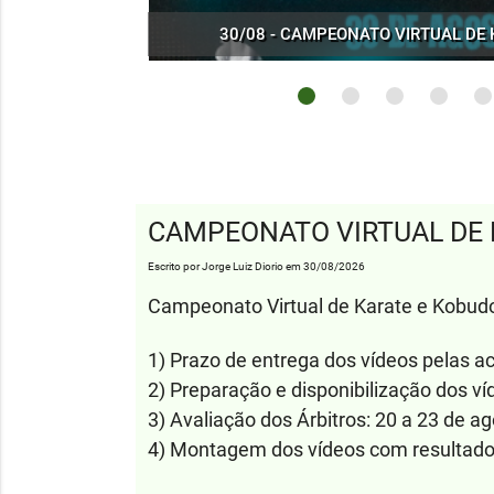
16/05 - CAMPEONATO SHINSHUKAN DE KAR
05/07 - KOBUDOCAS DO CRISTOVÃO SÃO
18/07 - CAMPEONATO SHINSHUKAN D
30/08 - CAMPEONATO VIRTUAL DE
12/07 - SEMINÁRIO DE KARATE S
23/05 - SEMINÁRIO DE KOBUDO 
11/07 - SHINENKAI NA ACADEM
CAMPEONATO VIRTUAL DE
Escrito por Jorge Luiz Diorio em 30/08/2026
Campeonato Virtual de Karate e Kobud
1) Prazo de entrega dos vídeos pelas a
2) Preparação e disponibilização dos ví
3) Avaliação dos Árbitros: 20 a 23 de a
4) Montagem dos vídeos com resultados 