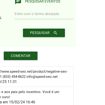
chat
PESQUISAR EVENTOS
Entre com o termo desejado
s.
search
PESQUISAR
COMENTAR
://www.speed-seo.net/product/negative-seo-
+1 (833) 454-8622 info@speed-seo.net
/25 11:31
 e aos pais pelo incentivo. Você é um
e ouro!
io
em 15/02/24 16:46