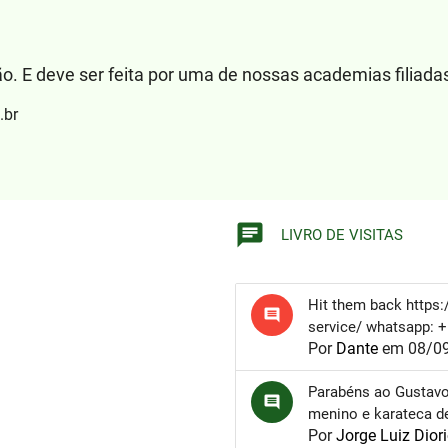
ão. E deve ser feita por uma de nossas academias filiada
.br
chat
LIVRO DE VISITAS
Hit them back https
comment
service/ whatsapp: 
Por
Dante
em 08/09
Parabéns ao Gustavo
comment
menino e karateca d
Por
Jorge Luiz Dior