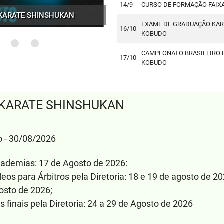
14/9
CURSO DE FORMAÇÃO FAIX
ATE E KOBUDO ETAPA COTIA
 APROVADOS NA SHINSHUKAN
E KARATE ETAPA SANTOS
 KARATE SHINSHUKAN
HINSHUKAN EM TIETÊ
EM RIO DAS PEDRAS
IA DO CRISTOVÃO
EXAME DE GRADUAÇÃO KAR
16/10
KOBUDO
CAMPEONATO BRASILEIRO D
17/10
KOBUDO
 KARATE SHINSHUKAN
o - 30/08/2026
cademias: 17 de Agosto de 2026:
deos para Árbitros pela Diretoria: 18 e 19 de agosto de 20
gosto de 2026;
finais pela Diretoria: 24 a 29 de Agosto de 2026