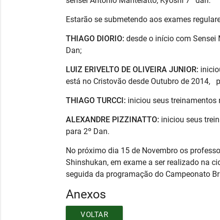
sensei Antônio Mantelatto, Kyoshi 7º dan.
Estarão se submetendo aos exames regular
THIAGO DIORIO:
desde o início com Sensei 
Dan;
LUIZ ERIVELTO DE OLIVEIRA JUNIOR:
inici
está no Cristovão desde Outubro de 2014, p
THIAGO TURCCI:
iniciou seus treinamentos
ALEXANDRE PIZZINATTO:
iniciou seus tre
para 2º Dan.
No próximo dia 15 de Novembro os professor
Shinshukan, em exame a ser realizado na c
seguida da programação do Campeonato Bra
Anexos
VOLTAR