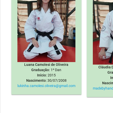
Luana Camolesi de Oliveira
Cláudia 
Graduação:
1º Dan
Gra
Início:
2015
I
Nascimento:
30/07/2008
Nasci
lukinha.camolesi.oliveira@gmail.com
madebyhand