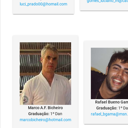
gomes_luciano_m@ca
luci_prado00@homail.com
Rafael Bueno Ga
Marco A.F. Bicheiro
Graduação:
1º D
Graduação:
1º Dan
rafael_bgama@msn
marcobicheiro@hotmail.com