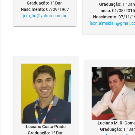
Graduação:
1º Dan
Graduação:
1º Da
Nascimento:
07/09/1967
Início:
01/08/2015
jcm_ho@yahoo.com.br
Nascimento:
07/11/1
leon.almeida1@gmail.c
Luciano M. R. Gom
Luciano Costa Prado
Graduação:
1º Da
Graduação:
1º Dan