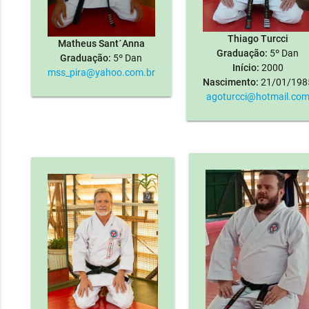
Thiago Turcci
Matheus Sant´Anna
Graduação:
5º Dan
Graduação:
5º Dan
Início:
2000
mss_pira@yahoo.com.br
Nascimento:
21/01/198
agoturcci@hotmail.co