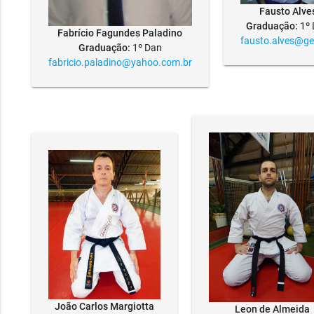
Fausto Alve
Graduação:
1º 
Fabrício Fagundes Paladino
fausto.alves@g
Graduação:
1º Dan
fabricio.paladino@yahoo.com.br
João Carlos Margiotta
Leon de Almeida