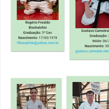
Rogério Frealdo
Bischalchin
Gustavo Camolesi 
Graduação:
3º Dan
Graduação:
Nascimento:
17/05/1978
Início:
06/
rfbiscalchin@yahoo.com.br
Nascimento:
30
gustavo.camolesi.oli