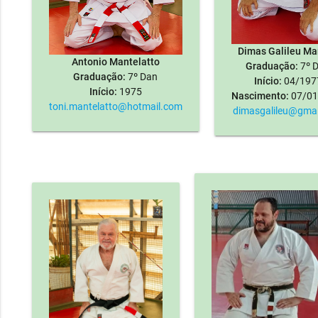
Dimas Galileu Ma
Antonio Mantelatto
Graduação:
7º 
Graduação:
7º Dan
Início:
04/197
Início:
1975
Nascimento:
07/01
toni.mantelatto@hotmail.com
dimasgalileu@gma