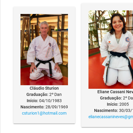
Cláudio Sturion
Eliane Cassani Ne
Graduação:
2º Dan
Graduação:
2º D
Início:
04/10/1983
Início:
2005
Nascimento:
28/09/1969
Nascimento:
30/03/
csturion1@hotmail.com
elianecassanineves@gm