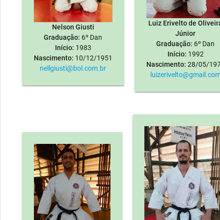
Luiz Erivelto de Oliveir
Nelson Giusti
Júnior
Graduação:
6º Dan
Graduação:
6º Dan
Início:
1983
Início:
1992
Nascimento:
10/12/1951
Nascimento:
28/05/19
nellgiusti@bol.com.br
luizerivelto@gmail.co